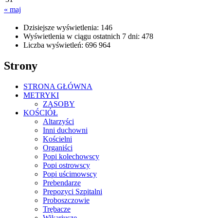
« maj
Dzisiejsze wyświetlenia:
146
Wyświetlenia w ciągu ostatnich 7 dni:
478
Liczba wyświetleń:
696 964
Strony
STRONA GŁÓWNA
METRYKI
ZASOBY
KOŚCIÓŁ
Altarzyści
Inni duchowni
Kościelni
Organiści
Popi kolechowscy
Popi ostrowscy
Popi uścimowscy
Prebendarze
Prepozyci Szpitalni
Proboszczowie
Trębacze
Wikariusze