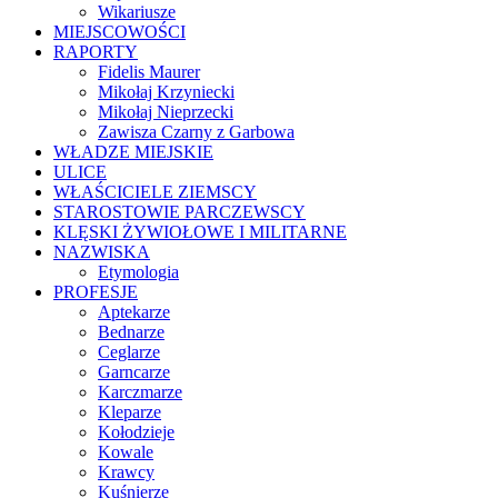
Wikariusze
MIEJSCOWOŚCI
RAPORTY
Fidelis Maurer
Mikołaj Krzyniecki
Mikołaj Nieprzecki
Zawisza Czarny z Garbowa
WŁADZE MIEJSKIE
ULICE
WŁAŚCICIELE ZIEMSCY
STAROSTOWIE PARCZEWSCY
KLĘSKI ŻYWIOŁOWE I MILITARNE
NAZWISKA
Etymologia
PROFESJE
Aptekarze
Bednarze
Ceglarze
Garncarze
Karczmarze
Kleparze
Kołodzieje
Kowale
Krawcy
Kuśnierze