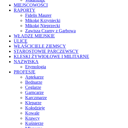
MIEJSCOWOŚCI
RAPORTY
Fidelis Maurer
Mikołaj Krzyniecki
Mikołaj Nieprzecki
Zawisza Czarny z Garbowa
WŁADZE MIEJSKIE
ULICE
WŁAŚCICIELE ZIEMSCY
STAROSTOWIE PARCZEWSCY
KLĘSKI ŻYWIOŁOWE I MILITARNE
NAZWISKA
Etymologia
PROFESJE
Aptekarze
Bednarze
Ceglarze
Garncarze
Karczmarze
Kleparze
Kołodzieje
Kowale
Krawcy
Kuśnierze