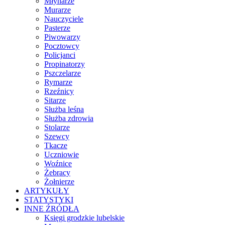
Młynarze
Murarze
Nauczyciele
Pasterze
Piwowarzy
Pocztowcy
Policjanci
Propinatorzy
Pszczelarze
Rymarze
Rzeźnicy
Sitarze
Służba leśna
Służba zdrowia
Stolarze
Szewcy
Tkacze
Uczniowie
Woźnice
Żebracy
Żołnierze
ARTYKUŁY
STATYSTYKI
INNE ŹRÓDŁA
Księgi grodzkie lubelskie