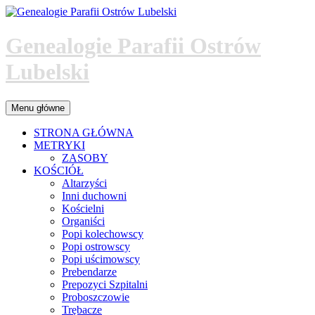
Przejdź
do
treści
Genealogie Parafii Ostrów
Lubelski
Szukaj
Menu główne
STRONA GŁÓWNA
METRYKI
ZASOBY
KOŚCIÓŁ
Altarzyści
Inni duchowni
Kościelni
Organiści
Popi kolechowscy
Popi ostrowscy
Popi uścimowscy
Prebendarze
Prepozyci Szpitalni
Proboszczowie
Trębacze