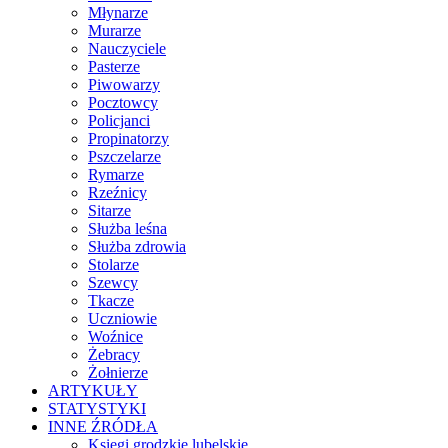
Młynarze
Murarze
Nauczyciele
Pasterze
Piwowarzy
Pocztowcy
Policjanci
Propinatorzy
Pszczelarze
Rymarze
Rzeźnicy
Sitarze
Służba leśna
Służba zdrowia
Stolarze
Szewcy
Tkacze
Uczniowie
Woźnice
Żebracy
Żołnierze
ARTYKUŁY
STATYSTYKI
INNE ŹRÓDŁA
Księgi grodzkie lubelskie